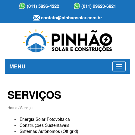
(011) 5896-4222
(011) 99623-6821
contato@pinhaosolar.com.br
MENU
SERVIÇOS
Home
/ Serviços
Energia Solar Fotovoltaica
Construções Sustentáveis
Sistemas Autônomos (Off-grid)